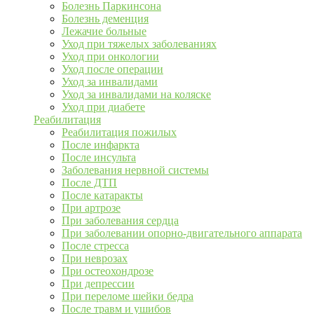
Болезнь Паркинсона
Болезнь деменция
Лежачие больные
Уход при тяжелых заболеваниях
Уход при онкологии
Уход после операции
Уход за инвалидами
Уход за инвалидами на коляске
Уход при диабете
Реабилитация
Реабилитация пожилых
После инфаркта
После инсульта
Заболевания нервной системы
После ДТП
После катаракты
При артрозе
При заболевания сердца
При заболевании опорно-двигательного аппарата
После стресса
При неврозах
При остеохондрозе
При депрессии
При переломе шейки бедра
После травм и ушибов