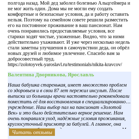
полгода назад. Мой дед заболел болезнью Альцгеймера и
не мог жить один. Дома мы не могли ему создать
комфортные и безопасные условия, да и работу оставить
нельзя. Поэтому на семейном совете решили разместить
его на постоянное проживание в ваш пансионат. Нам
очень понравились предоставляемые условия, все
старики ходят чистые, ухоженные. Видно, что за ними
действительно ухаживают. И уже через несколько недель
стали заметны улучшения в самочувствии деда, он обрёл
новых друзей и любимое увлечение. Спасибо вам за
добросовестный труд.
https://zolotoyvek-yaroslavl.ru/testimonials/nikita-kravcov/
Валентина Дворникова, Ярославль
Наша бабушка старенькая, имеет множество проблем
со здоровьем и в свои 87 лет пережил инсульт. После
выписки из больницы врачи настоятельно рекомендовали
поместить её для восстановления в специализированное
учреждение. Наш выбор пал на пансионат «Золотой
Век» и это было действительно верное решение. Нам
очень понравился уход, надёжные условия проживания,
круглосуточный присмотр за бабулей. А главное, она
довольна, улыбается, ходит чистенькая, ухоженная. Мы
Читать отзывы
Читать отзывы
Читать отзывы
Читать отзывы
Читать отзывы
Читать отзывы
Читать отзывы
Читать отзывы
Читать отзывы
Читать отзывы
её навещаем каждые выходные, и она даже сказала, что