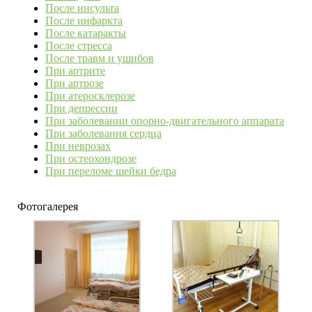
После инсульта
После инфаркта
После катаракты
После стресса
После травм и ушибов
При артрите
При артрозе
При атеросклерозе
При депрессии
При заболевании опорно-двигательного аппарата
При заболевания сердца
При неврозах
При остеохондрозе
При переломе шейки бедра
Фотогалерея