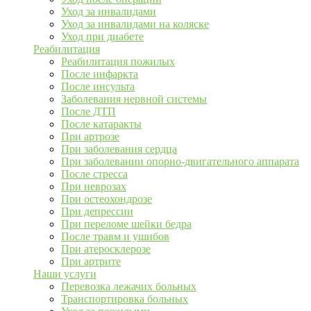
Уход за инвалидами
Уход за инвалидами на коляске
Уход при диабете
Реабилитация
Реабилитация пожилых
После инфаркта
После инсульта
Заболевания нервной системы
После ДТП
После катаракты
При артрозе
При заболевания сердца
При заболевании опорно-двигательного аппарата
После стресса
При неврозах
При остеохондрозе
При депрессии
При переломе шейки бедра
После травм и ушибов
При атеросклерозе
При артрите
Наши услуги
Перевозка лежачих больных
Транспортировка больных