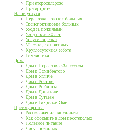
При атеросклерозе
При артрите
Наши услуги
Перевозка лежачих больных
Транспортировка больных
Уход за пожилыми
Уход после 80 лет
Услуги сиделки
Массаж для пожилых
Круглосуточная забота
Гимнастика
Дома
Дом в Переславле-Залесском
Дом в Семибратово
Дом в Угличе
Дом в Ростове
Дом в Рыбинске
Дом в Данилове
Дом в Тутаеве
Дом в Гаврилов-Яме
Преимущества
Расположение пансионата
Как оформить в дом престарелых
Полезное питание
Досуг пожилых