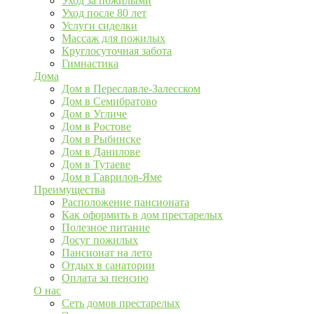
Уход за пожилыми
Уход после 80 лет
Услуги сиделки
Массаж для пожилых
Круглосуточная забота
Гимнастика
Дома
Дом в Переславле-Залесском
Дом в Семибратово
Дом в Угличе
Дом в Ростове
Дом в Рыбинске
Дом в Данилове
Дом в Тутаеве
Дом в Гаврилов-Яме
Преимущества
Расположение пансионата
Как оформить в дом престарелых
Полезное питание
Досуг пожилых
Пансионат на лето
Отдых в санатории
Оплата за пенсию
О нас
Сеть домов престарелых