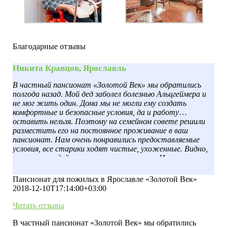
Благодарные отзывы
Никита Кравцов, Ярославль
В частный пансионат «Золотой Век» мы обратились
полгода назад. Мой дед заболел болезнью Альцгеймера и
не мог жить один. Дома мы не могли ему создать
комфортные и безопасные условия, да и работу
оставить нельзя. Поэтому на семейном совете решили
разместить его на постоянное проживание в ваш
пансионат. Нам очень понравились предоставляемые
условия, все старики ходят чистые, ухоженные. Видно,
что за ними действительно ухаживают. И уже через
несколько недель стали заметны улучшения в
самочувствии деда, он обрёл новых друзей и любимое
Пансионат для пожилых в Ярославле «Золотой Век»
увлечение. Спасибо вам за добросовестный труд.
2018-12-10T17:14:00+03:00
Читать отзывы
В частный пансионат «Золотой Век» мы обратились