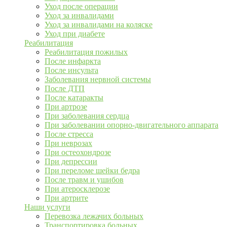
Уход после операции
Уход за инвалидами
Уход за инвалидами на коляске
Уход при диабете
Реабилитация
Реабилитация пожилых
После инфаркта
После инсульта
Заболевания нервной системы
После ДТП
После катаракты
При артрозе
При заболевания сердца
При заболевании опорно-двигательного аппарата
После стресса
При неврозах
При остеохондрозе
При депрессии
При переломе шейки бедра
После травм и ушибов
При атеросклерозе
При артрите
Наши услуги
Перевозка лежачих больных
Транспортировка больных