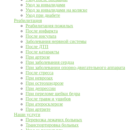
Уход за инвалидами
Уход за инвалидами на коляске
Уход при диабете
Реабилитация
Реабилитация пожилых
После инфаркта
После инсульта
Заболевания нервной системы
После ДТП
После катаракты
При артрозе
При заболевания сердца
При заболевании опорно-двигательного аппарата
После стресса
При неврозах
При остеохондрозе
При депрессии
При переломе шейки бедра
После травм и ушибов
При атеросклерозе
При артрите
Наши услуги
Перевозка лежачих больных
Транспортировка больных