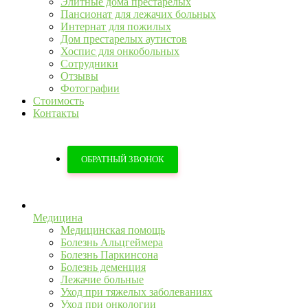
Элитные дома престарелых
Пансионат для лежачих больных
Интернат для пожилых
Дом престарелых аутистов
Хоспис для онкобольных
Сотрудники
Отзывы
Фотографии
Стоимость
Контакты
ОБРАТНЫЙ ЗВОНОК
Медицина
Медицинская помощь
Болезнь Альцгеймера
Болезнь Паркинсона
Болезнь деменция
Лежачие больные
Уход при тяжелых заболеваниях
Уход при онкологии