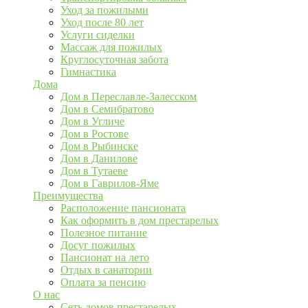
Уход за пожилыми
Уход после 80 лет
Услуги сиделки
Массаж для пожилых
Круглосуточная забота
Гимнастика
Дома
Дом в Переславле-Залесском
Дом в Семибратово
Дом в Угличе
Дом в Ростове
Дом в Рыбинске
Дом в Данилове
Дом в Тутаеве
Дом в Гаврилов-Яме
Преимущества
Расположение пансионата
Как оформить в дом престарелых
Полезное питание
Досуг пожилых
Пансионат на лето
Отдых в санатории
Оплата за пенсию
О нас
Сеть домов престарелых