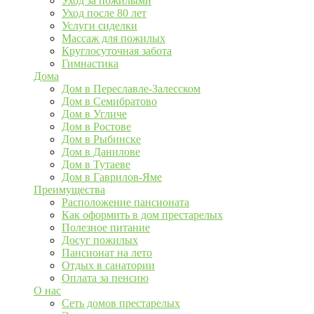
Уход за пожилыми
Уход после 80 лет
Услуги сиделки
Массаж для пожилых
Круглосуточная забота
Гимнастика
Дома
Дом в Переславле-Залесском
Дом в Семибратово
Дом в Угличе
Дом в Ростове
Дом в Рыбинске
Дом в Данилове
Дом в Тутаеве
Дом в Гаврилов-Яме
Преимущества
Расположение пансионата
Как оформить в дом престарелых
Полезное питание
Досуг пожилых
Пансионат на лето
Отдых в санатории
Оплата за пенсию
О нас
Сеть домов престарелых