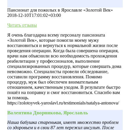
муж был обеспечен внимательным отношением,
качественным уходом. В результате быстро пошёл на
Пансионат для пожилых в Ярославле «Золотой Век»
поправку и смог восстановиться. Спасибо вам за помощь.
2018-12-10T17:01:02+03:00
Читать отзывы
Я очень благодарна всему персоналу пансионата
«Золотой Век», которые помогли моему мужу
восстановиться и вернуться к нормальной жизни после
проведения операции. Когда была совершена операция,
врачи нам объяснили всю необходимость прохождения
реабилитации у профессионалов, выполнение
специализированных процедур, которые совершать дома
невозможно. Специалисты провели обследование,
составили программу восстановления. Помимо
процедур, муж был обеспечен внимательным
отношением, качественным уходом. В результате быстро
пошёл на поправку и смог восстановиться. Спасибо вам
за помощь.
https://zolotoyvek-yaroslavl.ru/testimonials/natalya-antonova/
Валентина Дворникова, Ярославль
Наша бабушка старенькая, имеет множество проблем
со здоровьем и в свои 87 лет пережил инсульт. После