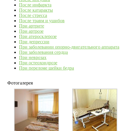
После инфаркта
После катаракты
После стресса
После травм и ушибов
При артрите
При артрозе
При атеросклерозе
При депрессии
При заболевании опорно-двигательного аппарата
При заболевания сердца
При неврозах
При остеохондрозе
При переломе шейки бедра
Фотогалерея