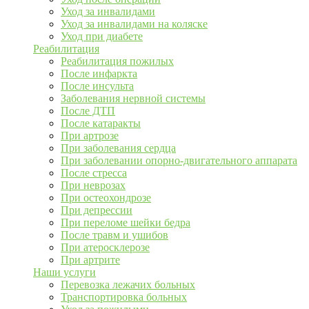
Уход за инвалидами
Уход за инвалидами на коляске
Уход при диабете
Реабилитация
Реабилитация пожилых
После инфаркта
После инсульта
Заболевания нервной системы
После ДТП
После катаракты
При артрозе
При заболевания сердца
При заболевании опорно-двигательного аппарата
После стресса
При неврозах
При остеохондрозе
При депрессии
При переломе шейки бедра
После травм и ушибов
При атеросклерозе
При артрите
Наши услуги
Перевозка лежачих больных
Транспортировка больных