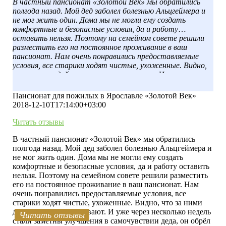
В частный пансионат «Золотой Век» мы обратились
полгода назад. Мой дед заболел болезнью Альцгеймера и
не мог жить один. Дома мы не могли ему создать
комфортные и безопасные условия, да и работу
оставить нельзя. Поэтому на семейном совете решили
разместить его на постоянное проживание в ваш
пансионат. Нам очень понравились предоставляемые
условия, все старики ходят чистые, ухоженные. Видно,
что за ними действительно ухаживают. И уже через
несколько недель стали заметны улучшения в
самочувствии деда, он обрёл новых друзей и любимое
Пансионат для пожилых в Ярославле «Золотой Век»
увлечение. Спасибо вам за добросовестный труд.
2018-12-10T17:14:00+03:00
Читать отзывы
В частный пансионат «Золотой Век» мы обратились
полгода назад. Мой дед заболел болезнью Альцгеймера и
не мог жить один. Дома мы не могли ему создать
комфортные и безопасные условия, да и работу оставить
нельзя. Поэтому на семейном совете решили разместить
его на постоянное проживание в ваш пансионат. Нам
очень понравились предоставляемые условия, все
старики ходят чистые, ухоженные. Видно, что за ними
действительно ухаживают. И уже через несколько недель
Читать отзывы
Читать отзывы
Читать отзывы
Читать отзывы
Читать отзывы
Читать отзывы
Читать отзывы
Читать отзывы
Читать отзывы
Читать отзывы
стали заметны улучшения в самочувствии деда, он обрёл