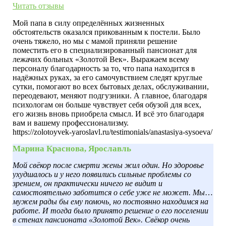
Читать отзывы
Мой папа в силу определённых жизненных
обстоятельств оказался прикованным к постели. Было
очень тяжело, но мы с мамой приняли решение
поместить его в специализированный пансионат для
лежачих больных «Золотой Век». Выражаем всему
персоналу благодарность за то, что папа находится в
надёжных руках, за его самочувствием следят круглые
сутки, помогают во всех бытовых делах, обслуживании,
переодевают, меняют подгузники. А главное, благодаря
психологам он больше чувствует себя обузой для всех,
его жизнь вновь приобрела смысл. И всё это благодаря
вам и вашему профессионализму.
https://zolotoyvek-yaroslavl.ru/testimonials/anastasiya-sysoeva/
Марина Краснова, Ярославль
Мой свёкор после смерти жены жил один. Но здоровье
ухудшалось и у него появились сильные проблемы со
зрением, он практически ничего не видит и
самостоятельно заботится о себе уже не может. Мы с
мужем рады бы ему помочь, но постоянно находимся на
работе. И тогда было принято решение о его поселении
в стенах пансионата «Золотой Век». Свёкор очень