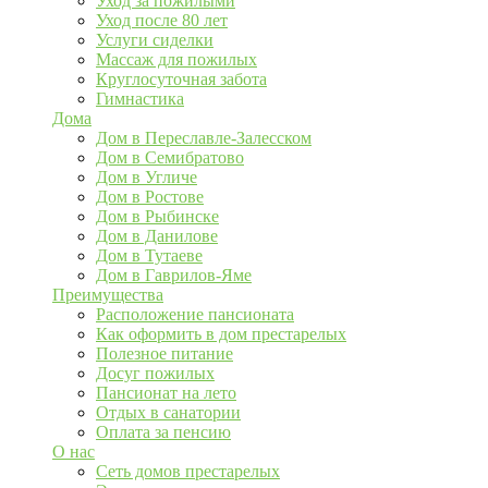
Уход за пожилыми
Уход после 80 лет
Услуги сиделки
Массаж для пожилых
Круглосуточная забота
Гимнастика
Дома
Дом в Переславле-Залесском
Дом в Семибратово
Дом в Угличе
Дом в Ростове
Дом в Рыбинске
Дом в Данилове
Дом в Тутаеве
Дом в Гаврилов-Яме
Преимущества
Расположение пансионата
Как оформить в дом престарелых
Полезное питание
Досуг пожилых
Пансионат на лето
Отдых в санатории
Оплата за пенсию
О нас
Сеть домов престарелых