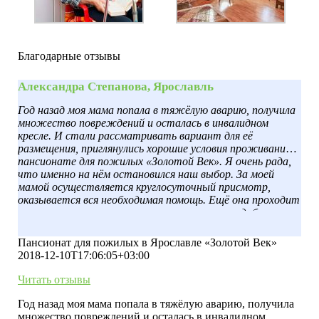
Благодарные отзывы
Александра Степанова, Ярославль
Год назад моя мама попала в тяжёлую аварию, получила
множество повреждений и осталась в инвалидном
кресле. И стали рассматривать вариант для её
размещения, приглянулись хорошие условия проживания в
пансионате для пожилых «Золотой Век». Я очень рада,
что именно на нём остановился наш выбор. За моей
мамой осуществляется круглосуточный присмотр,
оказывается вся необходимая помощь. Ещё она проходит
специализированное лечение, которое врач подобрал
индивидуально для неё, а ещё она получает
психологическую поддержку. Спасибо вам, каждый раз
Пансионат для пожилых в Ярославле «Золотой Век»
навещая маму в выходные, я вижу, что ей действительно
2018-12-10T17:06:05+03:00
нравится здесь находиться.
Читать отзывы
Год назад моя мама попала в тяжёлую аварию, получила
множество повреждений и осталась в инвалидном