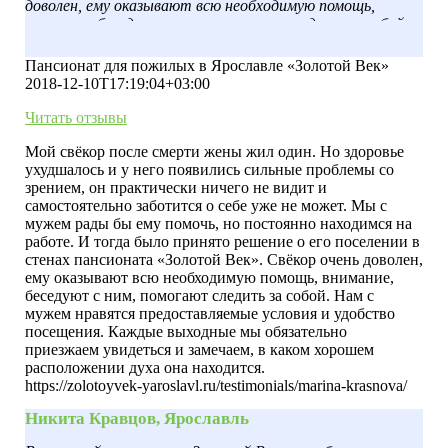
доволен, ему оказывают всю необходимую помощь,
внимание, беседуют с ним, помогают следить за собой.
Нам с мужем нравятся предоставляемые условия и
удобство посещения. Каждые выходные мы обязательно
Пансионат для пожилых в Ярославле «Золотой Век»
приезжаем увидеться и замечаем, в каком хорошем
2018-12-10T17:19:04+03:00
расположении духа она находится.
Читать отзывы
Мой свёкор после смерти жены жил один. Но здоровье
ухудшалось и у него появились сильные проблемы со
зрением, он практически ничего не видит и
самостоятельно заботится о себе уже не может. Мы с
мужем рады бы ему помочь, но постоянно находимся на
работе. И тогда было принято решение о его поселении в
стенах пансионата «Золотой Век». Свёкор очень доволен,
ему оказывают всю необходимую помощь, внимание,
беседуют с ним, помогают следить за собой. Нам с
мужем нравятся предоставляемые условия и удобство
посещения. Каждые выходные мы обязательно
приезжаем увидеться и замечаем, в каком хорошем
расположении духа она находится.
https://zolotoyvek-yaroslavl.ru/testimonials/marina-krasnova/
Никита Кравцов, Ярославль