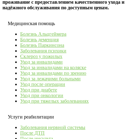
проживание с предоставлением качественного ухода и
надёжного обслуживания по доступным ценам.
Медицинская помощь
Болезнь Альцгеймера
Болезнь деменция
Болезнь Паркинсона
Заболевания психики
Склероз у пожилых
Уход за инвалидами
Уход за инвалидами на коляске
Уход за инвалидами по зрению
Уход за лежачими больными
Уход после операции
Уход при диабете
Уход при онкологии
Уход при тяжелых заболеваниях
Услуги реабилитации
Заболевания нервной системы
После ДТП
После инсульта