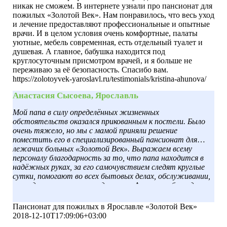
никак не сможем. В интернете узнали про пансионат для
пожилых «Золотой Век». Нам понравилось, что весь уход
и лечение предоставляют профессиональные и опытные
врачи. И в целом условия очень комфортные, палаты
уютные, мебель современная, есть отдельный туалет и
душевая. А главное, бабушка находится под
круглосуточным присмотром врачей, и я больше не
переживаю за её безопасность. Спасибо вам.
https://zolotoyvek-yaroslavl.ru/testimonials/kristina-ahunova/
Анастасия Сысоева, Ярославль
Мой папа в силу определённых жизненных
обстоятельств оказался прикованным к постели. Было
очень тяжело, но мы с мамой приняли решение
поместить его в специализированный пансионат для
лежачих больных «Золотой Век». Выражаем всему
персоналу благодарность за то, что папа находится в
надёжных руках, за его самочувствием следят круглые
сутки, помогают во всех бытовых делах, обслуживании,
переодевают, меняют подгузники. А главное, благодаря
психологам он больше чувствует себя обузой для всех, его
жизнь вновь приобрела смысл. И всё это благодаря вам и
Пансионат для пожилых в Ярославле «Золотой Век»
вашему профессионализму.
2018-12-10T17:09:06+03:00