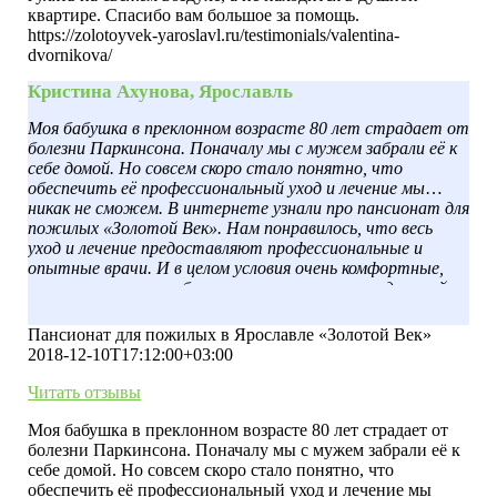
квартире. Спасибо вам большое за помощь.
https://zolotoyvek-yaroslavl.ru/testimonials/valentina-
dvornikova/
Кристина Ахунова, Ярославль
Моя бабушка в преклонном возрасте 80 лет страдает от
болезни Паркинсона. Поначалу мы с мужем забрали её к
себе домой. Но совсем скоро стало понятно, что
обеспечить её профессиональный уход и лечение мы
никак не сможем. В интернете узнали про пансионат для
пожилых «Золотой Век». Нам понравилось, что весь
уход и лечение предоставляют профессиональные и
опытные врачи. И в целом условия очень комфортные,
палаты уютные, мебель современная, есть отдельный
туалет и душевая. А главное, бабушка находится под
круглосуточным присмотром врачей, и я больше не
Пансионат для пожилых в Ярославле «Золотой Век»
переживаю за её безопасность. Спасибо вам.
2018-12-10T17:12:00+03:00
Читать отзывы
Моя бабушка в преклонном возрасте 80 лет страдает от
болезни Паркинсона. Поначалу мы с мужем забрали её к
себе домой. Но совсем скоро стало понятно, что
обеспечить её профессиональный уход и лечение мы