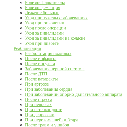
Болезнь Паркинсона
Болезнь деменция
Лежачие больные
Уход при тяжелых заболеваниях
Уход при онкологии
Уход после операции
Уход за инвалидами
Уход за инвалидами на коляске
Уход при диабете
Реабилитация
Реабилитация пожилых
После инфаркта
После инсульта
Заболевания нервной системы
После ДТП
После катаракты
При артрозе
При заболевания сердца
При заболевании опорно-двигательного аппарата
После стресса
При неврозах
При остеохондрозе
При депрессии
При переломе шейки бедра
После травм и ушибов