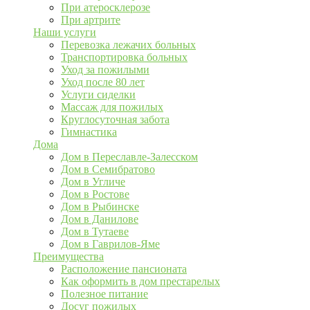
При атеросклерозе
При артрите
Наши услуги
Перевозка лежачих больных
Транспортировка больных
Уход за пожилыми
Уход после 80 лет
Услуги сиделки
Массаж для пожилых
Круглосуточная забота
Гимнастика
Дома
Дом в Переславле-Залесском
Дом в Семибратово
Дом в Угличе
Дом в Ростове
Дом в Рыбинске
Дом в Данилове
Дом в Тутаеве
Дом в Гаврилов-Яме
Преимущества
Расположение пансионата
Как оформить в дом престарелых
Полезное питание
Досуг пожилых