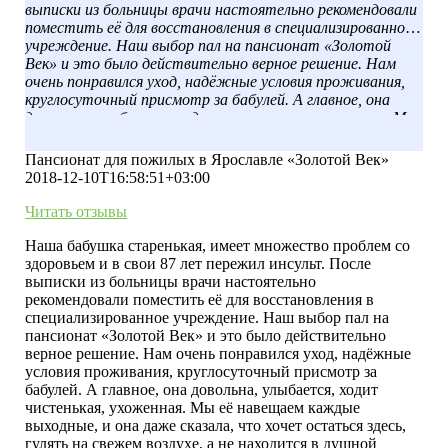
выписки из больницы врачи настоятельно рекомендовали
поместить её для восстановления в специализированное
учреждение. Наш выбор пал на пансионат «Золотой
Век» и это было действительно верное решение. Нам
очень понравился уход, надёжные условия проживания,
круглосуточный присмотр за бабулей. А главное, она
довольна, улыбается, ходит чистенькая, ухоженная. Мы
её навещаем каждые выходные, и она даже сказала, что
хочет остаться здесь, гулять на свежем воздухе, а не
Пансионат для пожилых в Ярославле «Золотой Век»
находится в душной квартире. Спасибо вам большое за
2018-12-10T16:58:51+03:00
помощь.
Читать отзывы
Наша бабушка старенькая, имеет множество проблем со
здоровьем и в свои 87 лет пережил инсульт. После
выписки из больницы врачи настоятельно
рекомендовали поместить её для восстановления в
специализированное учреждение. Наш выбор пал на
пансионат «Золотой Век» и это было действительно
верное решение. Нам очень понравился уход, надёжные
условия проживания, круглосуточный присмотр за
бабулей. А главное, она довольна, улыбается, ходит
чистенькая, ухоженная. Мы её навещаем каждые
выходные, и она даже сказала, что хочет остаться здесь,
гулять на свежем воздухе, а не находится в душной