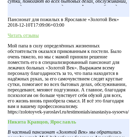
сутки, помогают во всех бытовых делах, обслуживании,
переодевают, меняют подгузники. А главное, благодаря
психологам он больше чувствует себя обузой для всех, его
жизнь вновь приобрела смысл. И всё это благодаря вам и
Пансионат для пожилых в Ярославле «Золотой Век»
вашему профессионализму.
2018-12-10T17:09:06+03:00
Читать отзывы
Мой папа в силу определённых жизненных
обстоятельств оказался прикованным к постели. Было
очень тяжело, но мы с мамой приняли решение
поместить его в специализированный пансионат для
лежачих больных «Золотой Век». Выражаем всему
персоналу благодарность за то, что папа находится в
надёжных руках, за его самочувствием следят круглые
сутки, помогают во всех бытовых делах, обслуживании,
переодевают, меняют подгузники. А главное, благодаря
психологам он больше чувствует себя обузой для всех,
его жизнь вновь приобрела смысл. И всё это благодаря
вам и вашему профессионализму.
https://zolotoyvek-yaroslavl.ru/testimonials/anastasiya-sysoeva/
Никита Кравцов, Ярославль
В частный пансионат «Золотой Век» мы обратились