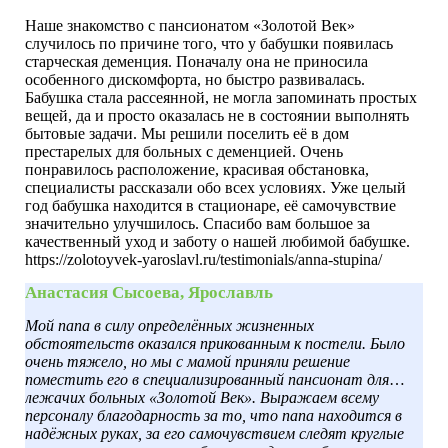
Наше знакомство с пансионатом «Золотой Век»
случилось по причине того, что у бабушки появилась
старческая деменция. Поначалу она не приносила
особенного дискомфорта, но быстро развивалась.
Бабушка стала рассеянной, не могла запоминать простых
вещей, да и просто оказалась не в состоянии выполнять
бытовые задачи. Мы решили поселить её в дом
престарелых для больных с деменцией. Очень
понравилось расположение, красивая обстановка,
специалисты рассказали обо всех условиях. Уже целый
год бабушка находится в стационаре, её самочувствие
значительно улучшилось. Спасибо вам большое за
качественный уход и заботу о нашей любимой бабушке.
https://zolotoyvek-yaroslavl.ru/testimonials/anna-stupina/
Анастасия Сысоева, Ярославль
Мой папа в силу определённых жизненных
обстоятельств оказался прикованным к постели. Было
очень тяжело, но мы с мамой приняли решение
поместить его в специализированный пансионат для
лежачих больных «Золотой Век». Выражаем всему
персоналу благодарность за то, что папа находится в
надёжных руках, за его самочувствием следят круглые