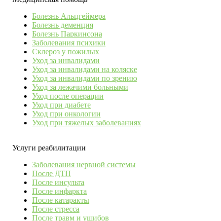
Болезнь Альцгеймера
Болезнь деменция
Болезнь Паркинсона
Заболевания психики
Склероз у пожилых
Уход за инвалидами
Уход за инвалидами на коляске
Уход за инвалидами по зрению
Уход за лежачими больными
Уход после операции
Уход при диабете
Уход при онкологии
Уход при тяжелых заболеваниях
Услуги реабилитации
Заболевания нервной системы
После ДТП
После инсульта
После инфаркта
После катаракты
После стресса
После травм и ушибов