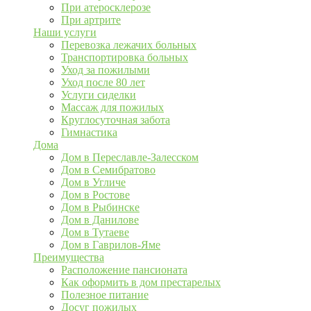
При атеросклерозе
При артрите
Наши услуги
Перевозка лежачих больных
Транспортировка больных
Уход за пожилыми
Уход после 80 лет
Услуги сиделки
Массаж для пожилых
Круглосуточная забота
Гимнастика
Дома
Дом в Переславле-Залесском
Дом в Семибратово
Дом в Угличе
Дом в Ростове
Дом в Рыбинске
Дом в Данилове
Дом в Тутаеве
Дом в Гаврилов-Яме
Преимущества
Расположение пансионата
Как оформить в дом престарелых
Полезное питание
Досуг пожилых