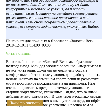
полгода назад. Мой дед заболел болезнью Альцгеймера и
не мог жить один. Дома мы не могли ему создать
комфортные и безопасные условия, да и работу
оставить нельзя. Поэтому на семейном совете решили
разместить его на постоянное проживание в ваш
пансионат. Нам очень понравились предоставляемые
условия, все старики ходят чистые, ухоженные. Видно,
что за ними действительно ухаживают. И уже через
несколько недель стали заметны улучшения в
самочувствии деда, он обрёл новых друзей и любимое
Пансионат для пожилых в Ярославле «Золотой Век»
увлечение. Спасибо вам за добросовестный труд.
2018-12-10T17:14:00+03:00
Читать отзывы
В частный пансионат «Золотой Век» мы обратились
полгода назад. Мой дед заболел болезнью Альцгеймера и
не мог жить один. Дома мы не могли ему создать
комфортные и безопасные условия, да и работу оставить
нельзя. Поэтому на семейном совете решили разместить
его на постоянное проживание в ваш пансионат. Нам
очень понравились предоставляемые условия, все
старики ходят чистые, ухоженные. Видно, что за ними
действительно ухаживают. И уже через несколько недель
стали заметны улучшения в самочувствии деда, он обрёл
Читать отзывы
Читать отзывы
Читать отзывы
Читать отзывы
Читать отзывы
Читать отзывы
Читать отзывы
Читать отзывы
Читать отзывы
Читать отзывы
новых друзей и любимое увлечение. Спасибо вам за