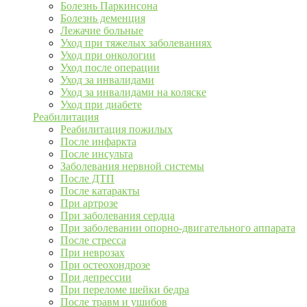
Болезнь Паркинсона
Болезнь деменция
Лежачие больные
Уход при тяжелых заболеваниях
Уход при онкологии
Уход после операции
Уход за инвалидами
Уход за инвалидами на коляске
Уход при диабете
Реабилитация
Реабилитация пожилых
После инфаркта
После инсульта
Заболевания нервной системы
После ДТП
После катаракты
При артрозе
При заболевания сердца
При заболевании опорно-двигательного аппарата
После стресса
При неврозах
При остеохондрозе
При депрессии
При переломе шейки бедра
После травм и ушибов