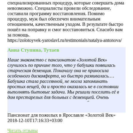
специализированных процедур, которые совершать дома
невозможно. Специалисты провели обследование,
составили программу восстановления. Помимо
процедур, муж был обеспечен внимательным
отношением, качественным уходом. В результате быстро
пошёл на поправку и смог восстановиться. Спасибо вам
за помощь.
https://zolotoyvek-yaroslavl.ru/testimonials/natalya-antonova/
Анна Ступина, Тутаев
Наше знакомство с пансионатом «Золотой Век»
случилось по причине того, что у бабушки появилась
старческая деменция. Поначалу она не приносила
особенного дискомфорта, но быстро развивалась.
Бабушка стала рассеянной, не могла запоминать
простых вещей, да и просто оказалась не в состоянии
выполнять бытовые задачи. Мы решили поселить её в
дом престарелых для больных с деменцией. Очень
понравилось расположение, красивая обстановка,
специалисты рассказали обо всех условиях. Уже целый
год бабушка находится в стационаре, её самочувствие
Пансионат для пожилых в Ярославле «Золотой Век»
значительно улучшилось. Спасибо вам большое за
2018-12-10T17:16:33+03:00
качественный уход и заботу о нашей любимой бабушке.
Читать отзывы