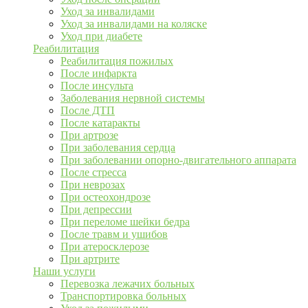
Уход за инвалидами
Уход за инвалидами на коляске
Уход при диабете
Реабилитация
Реабилитация пожилых
После инфаркта
После инсульта
Заболевания нервной системы
После ДТП
После катаракты
При артрозе
При заболевания сердца
При заболевании опорно-двигательного аппарата
После стресса
При неврозах
При остеохондрозе
При депрессии
При переломе шейки бедра
После травм и ушибов
При атеросклерозе
При артрите
Наши услуги
Перевозка лежачих больных
Транспортировка больных