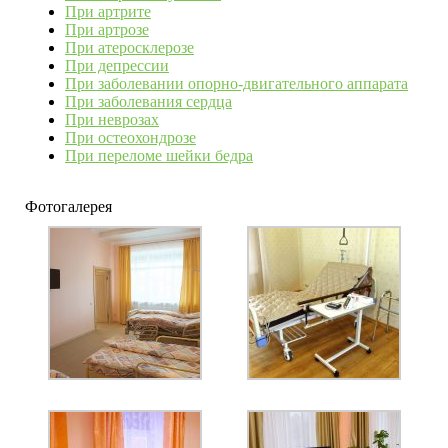
При артрите
При артрозе
При атеросклерозе
При депрессии
При заболевании опорно-двигательного аппарата
При заболевания сердца
При неврозах
При остеохондрозе
При переломе шейки бедра
Фотогалерея