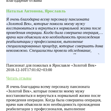
Благодарные отзывы
Наталья Антонова, Ярославль
Я очень благодарна всему персоналу пансионата
«Золотой Век», которые помогли моему мужу
восстановиться и вернуться к нормальной жизни после
проведения операции. Когда была совершена операция,
врачи нам объяснили всю необходимость прохождения
реабилитации у профессионалов, выполнение
специализированных процедур, которые совершать дома
невозможно. Специалисты провели обследование,
составили программу восстановления. Помимо процедур,
муж был обеспечен внимательным отношением,
качественным уходом. В результате быстро пошёл на
Пансионат для пожилых в Ярославле «Золотой Век»
поправку и смог восстановиться. Спасибо вам за помощь.
2018-12-10T17:01:02+03:00
Читать отзывы
Я очень благодарна всему персоналу пансионата
«Золотой Век», которые помогли моему мужу
восстановиться и вернуться к нормальной жизни после
проведения операции. Когда была совершена операция,
врачи нам объяснили всю необходимость прохождения
реабилитации у профессионалов, выполнение