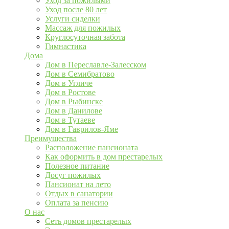
Уход за пожилыми
Уход после 80 лет
Услуги сиделки
Массаж для пожилых
Круглосуточная забота
Гимнастика
Дома
Дом в Переславле-Залесском
Дом в Семибратово
Дом в Угличе
Дом в Ростове
Дом в Рыбинске
Дом в Данилове
Дом в Тутаеве
Дом в Гаврилов-Яме
Преимущества
Расположение пансионата
Как оформить в дом престарелых
Полезное питание
Досуг пожилых
Пансионат на лето
Отдых в санатории
Оплата за пенсию
О нас
Сеть домов престарелых