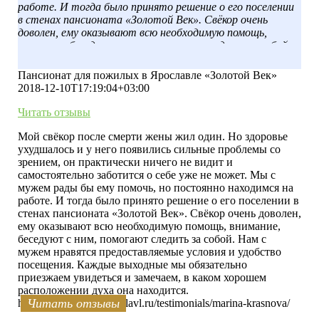
работе. И тогда было принято решение о его поселении
в стенах пансионата «Золотой Век». Свёкор очень
доволен, ему оказывают всю необходимую помощь,
внимание, беседуют с ним, помогают следить за собой.
Нам с мужем нравятся предоставляемые условия и
удобство посещения. Каждые выходные мы обязательно
Пансионат для пожилых в Ярославле «Золотой Век»
приезжаем увидеться и замечаем, в каком хорошем
2018-12-10T17:19:04+03:00
расположении духа она находится.
Читать отзывы
Мой свёкор после смерти жены жил один. Но здоровье
ухудшалось и у него появились сильные проблемы со
зрением, он практически ничего не видит и
самостоятельно заботится о себе уже не может. Мы с
мужем рады бы ему помочь, но постоянно находимся на
работе. И тогда было принято решение о его поселении в
стенах пансионата «Золотой Век». Свёкор очень доволен,
ему оказывают всю необходимую помощь, внимание,
беседуют с ним, помогают следить за собой. Нам с
мужем нравятся предоставляемые условия и удобство
посещения. Каждые выходные мы обязательно
приезжаем увидеться и замечаем, в каком хорошем
расположении духа она находится.
Читать отзывы
Читать отзывы
Читать отзывы
Читать отзывы
Читать отзывы
Читать отзывы
Читать отзывы
Читать отзывы
Читать отзывы
Читать отзывы
https://zolotoyvek-yaroslavl.ru/testimonials/marina-krasnova/