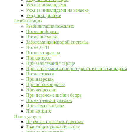
Уход за инвалидами
Уход за инвалидами на коляске
Уход при диабете
Реабилитация
Реабилитация пожилых
После инфаркта
После инсульта
Заболевания нервной системы
После ДТП
После катаракты
При артрозе
При заболевания сердца
При заболевании опорно-двигательного аппарата
После стресса
При неврозах
При остеохондрозе
При депрессии
При переломе шейки бедра
После травм и ушибов
При атеросклерозе
При артрите
Наши услуги
Перевозка лежачих больных
Транспортировка больных