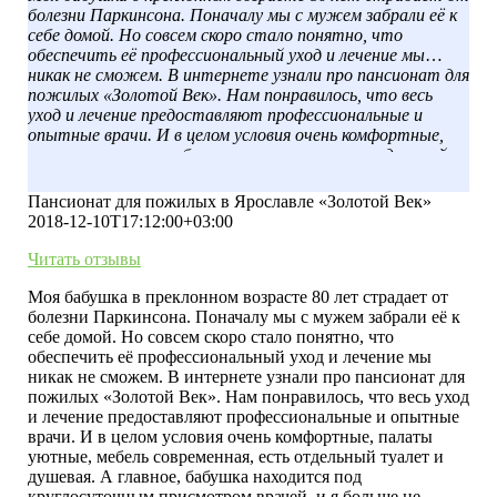
болезни Паркинсона. Поначалу мы с мужем забрали её к
себе домой. Но совсем скоро стало понятно, что
обеспечить её профессиональный уход и лечение мы
никак не сможем. В интернете узнали про пансионат для
пожилых «Золотой Век». Нам понравилось, что весь
уход и лечение предоставляют профессиональные и
опытные врачи. И в целом условия очень комфортные,
палаты уютные, мебель современная, есть отдельный
туалет и душевая. А главное, бабушка находится под
круглосуточным присмотром врачей, и я больше не
Пансионат для пожилых в Ярославле «Золотой Век»
переживаю за её безопасность. Спасибо вам.
2018-12-10T17:12:00+03:00
Читать отзывы
Моя бабушка в преклонном возрасте 80 лет страдает от
болезни Паркинсона. Поначалу мы с мужем забрали её к
себе домой. Но совсем скоро стало понятно, что
обеспечить её профессиональный уход и лечение мы
никак не сможем. В интернете узнали про пансионат для
пожилых «Золотой Век». Нам понравилось, что весь уход
и лечение предоставляют профессиональные и опытные
врачи. И в целом условия очень комфортные, палаты
уютные, мебель современная, есть отдельный туалет и
душевая. А главное, бабушка находится под
круглосуточным присмотром врачей, и я больше не