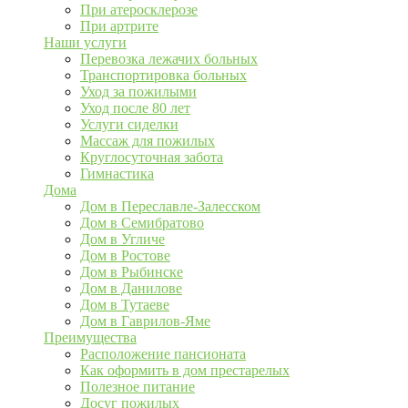
При атеросклерозе
При артрите
Наши услуги
Перевозка лежачих больных
Транспортировка больных
Уход за пожилыми
Уход после 80 лет
Услуги сиделки
Массаж для пожилых
Круглосуточная забота
Гимнастика
Дома
Дом в Переславле-Залесском
Дом в Семибратово
Дом в Угличе
Дом в Ростове
Дом в Рыбинске
Дом в Данилове
Дом в Тутаеве
Дом в Гаврилов-Яме
Преимущества
Расположение пансионата
Как оформить в дом престарелых
Полезное питание
Досуг пожилых