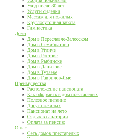
Уход за пожилыми
Уход после 80 лет
Услуги сиделки
Массаж для пожилых
Круглосуточная забота
Гимнастика
Дома
Дом в Переславле-Залесском
Дом в Семибратово
Дом в Угличе
Дом в Ростове
Дом в Рыбинске
Дом в Данилове
Дом в Тутаеве
Дом в Гаврилов-Яме
Преимущества
Расположение пансионата
Как оформить в дом престарелых
Полезное питание
Досуг пожилых
Пансионат на лето
Отдых в санатории
Оплата за пенсию
О нас
Сеть домов престарелых