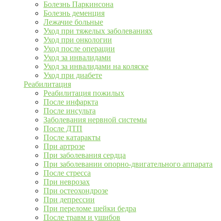
Болезнь Паркинсона
Болезнь деменция
Лежачие больные
Уход при тяжелых заболеваниях
Уход при онкологии
Уход после операции
Уход за инвалидами
Уход за инвалидами на коляске
Уход при диабете
Реабилитация
Реабилитация пожилых
После инфаркта
После инсульта
Заболевания нервной системы
После ДТП
После катаракты
При артрозе
При заболевания сердца
При заболевании опорно-двигательного аппарата
После стресса
При неврозах
При остеохондрозе
При депрессии
При переломе шейки бедра
После травм и ушибов