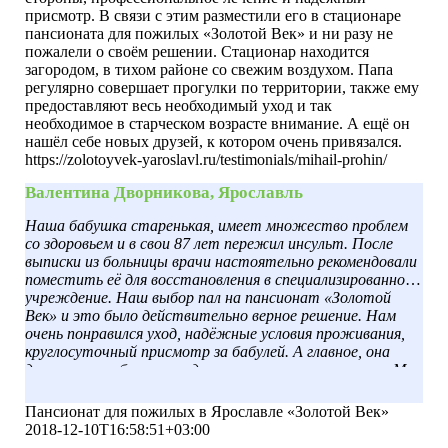
присмотр. В связи с этим разместили его в стационаре
пансионата для пожилых «Золотой Век» и ни разу не
пожалели о своём решении. Стационар находится
загородом, в тихом районе со свежим воздухом. Папа
регулярно совершает прогулки по территории, также ему
предоставляют весь необходимый уход и так
необходимое в старческом возрасте внимание. А ещё он
нашёл себе новых друзей, к котором очень привязался.
https://zolotoyvek-yaroslavl.ru/testimonials/mihail-prohin/
Валентина Дворникова, Ярославль
Наша бабушка старенькая, имеет множество проблем
со здоровьем и в свои 87 лет пережил инсульт. После
выписки из больницы врачи настоятельно рекомендовали
поместить её для восстановления в специализированное
учреждение. Наш выбор пал на пансионат «Золотой
Век» и это было действительно верное решение. Нам
очень понравился уход, надёжные условия проживания,
круглосуточный присмотр за бабулей. А главное, она
довольна, улыбается, ходит чистенькая, ухоженная. Мы
её навещаем каждые выходные, и она даже сказала, что
хочет остаться здесь, гулять на свежем воздухе, а не
Пансионат для пожилых в Ярославле «Золотой Век»
находится в душной квартире. Спасибо вам большое за
2018-12-10T16:58:51+03:00
помощь.