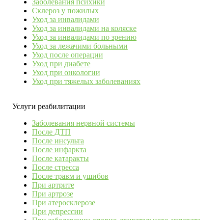
Заболевания психики
Склероз у пожилых
Уход за инвалидами
Уход за инвалидами на коляске
Уход за инвалидами по зрению
Уход за лежачими больными
Уход после операции
Уход при диабете
Уход при онкологии
Уход при тяжелых заболеваниях
Услуги реабилитации
Заболевания нервной системы
После ДТП
После инсульта
После инфаркта
После катаракты
После стресса
После травм и ушибов
При артрите
При артрозе
При атеросклерозе
При депрессии