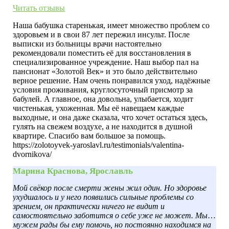
Читать отзывы
Наша бабушка старенькая, имеет множество проблем со
здоровьем и в свои 87 лет пережил инсульт. После
выписки из больницы врачи настоятельно
рекомендовали поместить её для восстановления в
специализированное учреждение. Наш выбор пал на
пансионат «Золотой Век» и это было действительно
верное решение. Нам очень понравился уход, надёжные
условия проживания, круглосуточный присмотр за
бабулей. А главное, она довольна, улыбается, ходит
чистенькая, ухоженная. Мы её навещаем каждые
выходные, и она даже сказала, что хочет остаться здесь,
гулять на свежем воздухе, а не находится в душной
квартире. Спасибо вам большое за помощь.
https://zolotoyvek-yaroslavl.ru/testimonials/valentina-
dvornikova/
Марина Краснова, Ярославль
Мой свёкор после смерти жены жил один. Но здоровье
ухудшалось и у него появились сильные проблемы со
зрением, он практически ничего не видит и
самостоятельно заботится о себе уже не может. Мы с
мужем рады бы ему помочь, но постоянно находимся на