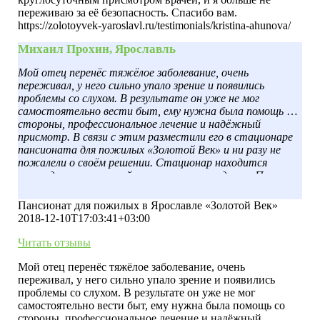
переживаю за её безопасность. Спасибо вам.
https://zolotoyvek-yaroslavl.ru/testimonials/kristina-ahunova/
Михаил Прохин, Ярославль
Мой отец перенёс тяжёлое заболевание, очень
переживал, у него сильно упало зрение и появились
проблемы со слухом. В результате он уже не мог
самостоятельно вести быт, ему нужна была помощь со
стороны, профессиональное лечение и надёжный
присмотр. В связи с этим разместили его в стационаре
пансионата для пожилых «Золотой Век» и ни разу не
пожалели о своём решении. Стационар находится
загородом, в тихом районе со свежим воздухом. Папа
регулярно совершает прогулки по территории, также
ему предоставляют весь необходимый уход и так
Пансионат для пожилых в Ярославле «Золотой Век»
необходимое в старческом возрасте внимание. А ещё он
2018-12-10T17:03:41+03:00
нашёл себе новых друзей, к котором очень привязался.
Читать отзывы
Мой отец перенёс тяжёлое заболевание, очень
переживал, у него сильно упало зрение и появились
проблемы со слухом. В результате он уже не мог
самостоятельно вести быт, ему нужна была помощь со
стороны, профессиональное лечение и надёжный