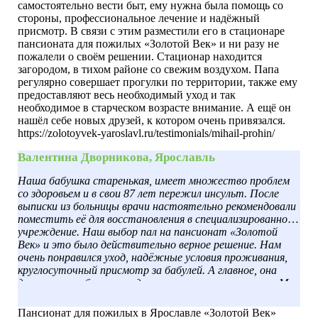
самостоятельно вести быт, ему нужна была помощь со
стороны, профессиональное лечение и надёжный
присмотр. В связи с этим разместили его в стационаре
пансионата для пожилых «Золотой Век» и ни разу не
пожалели о своём решении. Стационар находится
загородом, в тихом районе со свежим воздухом. Папа
регулярно совершает прогулки по территории, также ему
предоставляют весь необходимый уход и так
необходимое в старческом возрасте внимание. А ещё он
нашёл себе новых друзей, к котором очень привязался.
https://zolotoyvek-yaroslavl.ru/testimonials/mihail-prohin/
Валентина Дворникова, Ярославль
Наша бабушка старенькая, имеет множество проблем
со здоровьем и в свои 87 лет пережил инсульт. После
выписки из больницы врачи настоятельно рекомендовали
поместить её для восстановления в специализированное
учреждение. Наш выбор пал на пансионат «Золотой
Век» и это было действительно верное решение. Нам
очень понравился уход, надёжные условия проживания,
круглосуточный присмотр за бабулей. А главное, она
довольна, улыбается, ходит чистенькая, ухоженная. Мы
её навещаем каждые выходные, и она даже сказала, что
хочет остаться здесь, гулять на свежем воздухе, а не
Пансионат для пожилых в Ярославле «Золотой Век»