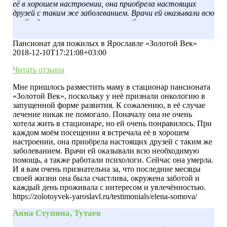
её в хорошем настроении, она приобрела настоящих
друзей с таким же заболеванием. Врачи ей оказывали всю
необходимую помощь, а также работали психологи.
Сейчас она умерла. И я вам очень признательна за, что
последние месяцы своей жизни она была счастлива,
Пансионат для пожилых в Ярославле «Золотой Век»
окружена заботой и каждый день проживала с
2018-12-10T17:21:08+03:00
интересом и увлечённостью.
Читать отзывы
Мне пришлось разместить маму в стационар пансионата
«Золотой Век», поскольку у неё признали онкологию в
запущенной форме развития. К сожалению, в её случае
лечение никак не помогало. Поначалу она не очень
хотела жить в стационаре, но ей очень понравилось. При
каждом моём посещении я встречала её в хорошем
настроении, она приобрела настоящих друзей с таким же
заболеванием. Врачи ей оказывали всю необходимую
помощь, а также работали психологи. Сейчас она умерла.
И я вам очень признательна за, что последние месяцы
своей жизни она была счастлива, окружена заботой и
каждый день проживала с интересом и увлечённостью.
https://zolotoyvek-yaroslavl.ru/testimonials/elena-somova/
Анна Ступина, Тутаев