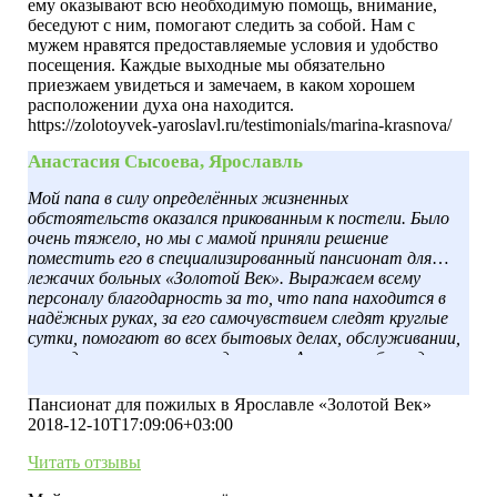
ему оказывают всю необходимую помощь, внимание,
беседуют с ним, помогают следить за собой. Нам с
мужем нравятся предоставляемые условия и удобство
посещения. Каждые выходные мы обязательно
приезжаем увидеться и замечаем, в каком хорошем
расположении духа она находится.
https://zolotoyvek-yaroslavl.ru/testimonials/marina-krasnova/
Анастасия Сысоева, Ярославль
Мой папа в силу определённых жизненных
обстоятельств оказался прикованным к постели. Было
очень тяжело, но мы с мамой приняли решение
поместить его в специализированный пансионат для
лежачих больных «Золотой Век». Выражаем всему
персоналу благодарность за то, что папа находится в
надёжных руках, за его самочувствием следят круглые
сутки, помогают во всех бытовых делах, обслуживании,
переодевают, меняют подгузники. А главное, благодаря
психологам он больше чувствует себя обузой для всех, его
жизнь вновь приобрела смысл. И всё это благодаря вам и
Пансионат для пожилых в Ярославле «Золотой Век»
вашему профессионализму.
2018-12-10T17:09:06+03:00
Читать отзывы