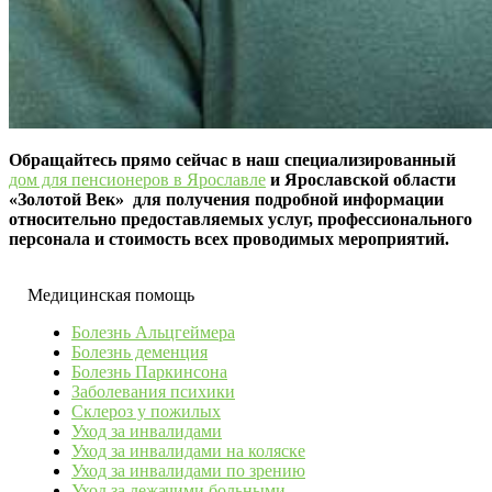
Обращайтесь прямо сейчас в наш специализированный
дом для пенсионеров в Ярославле
и Ярославской области
«Золотой Век» для получения подробной информации
относительно предоставляемых услуг, профессионального
персонала и стоимость всех проводимых мероприятий.
Медицинская помощь
Болезнь Альцгеймера
Болезнь деменция
Болезнь Паркинсона
Заболевания психики
Склероз у пожилых
Уход за инвалидами
Уход за инвалидами на коляске
Уход за инвалидами по зрению
Уход за лежачими больными