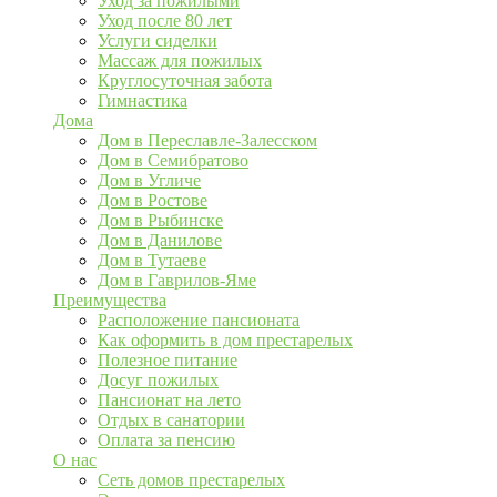
Уход за пожилыми
Уход после 80 лет
Услуги сиделки
Массаж для пожилых
Круглосуточная забота
Гимнастика
Дома
Дом в Переславле-Залесском
Дом в Семибратово
Дом в Угличе
Дом в Ростове
Дом в Рыбинске
Дом в Данилове
Дом в Тутаеве
Дом в Гаврилов-Яме
Преимущества
Расположение пансионата
Как оформить в дом престарелых
Полезное питание
Досуг пожилых
Пансионат на лето
Отдых в санатории
Оплата за пенсию
О нас
Сеть домов престарелых