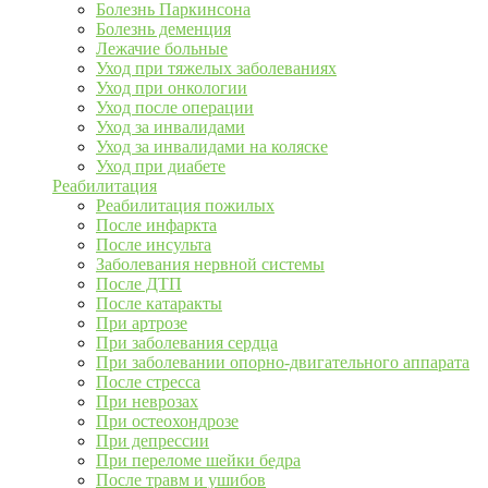
Болезнь Паркинсона
Болезнь деменция
Лежачие больные
Уход при тяжелых заболеваниях
Уход при онкологии
Уход после операции
Уход за инвалидами
Уход за инвалидами на коляске
Уход при диабете
Реабилитация
Реабилитация пожилых
После инфаркта
После инсульта
Заболевания нервной системы
После ДТП
После катаракты
При артрозе
При заболевания сердца
При заболевании опорно-двигательного аппарата
После стресса
При неврозах
При остеохондрозе
При депрессии
При переломе шейки бедра
После травм и ушибов