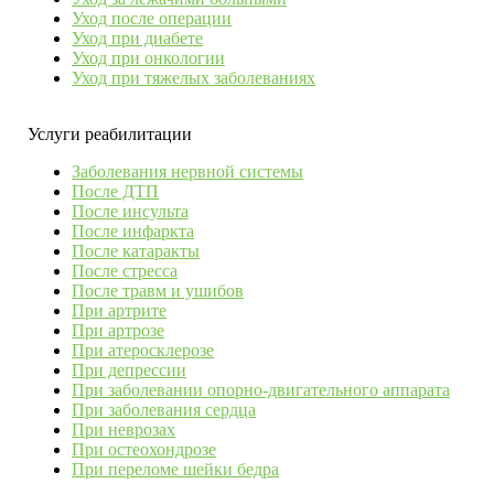
Уход после операции
Уход при диабете
Уход при онкологии
Уход при тяжелых заболеваниях
Услуги реабилитации
Заболевания нервной системы
После ДТП
После инсульта
После инфаркта
После катаракты
После стресса
После травм и ушибов
При артрите
При артрозе
При атеросклерозе
При депрессии
При заболевании опорно-двигательного аппарата
При заболевания сердца
При неврозах
При остеохондрозе
При переломе шейки бедра