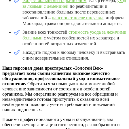
Уход за больными Паркинсоном
, Альцгеймера,
уход
за людьми с деменцией
по реабилитации и
восстановлению больных после перенесенных
заболеваний –
пансионат после инсульта
, инфаркта
Миокарда, травм опорно-двигательного аппарата.
Знание всех тонкостей
стоимость ухода за лежачими
больными
с учётом особенностей их характера и
особенностей возрастных изменений.
Находить подход к любому человеку и выстраивать
с ним доверительные отношения.
Наш персонал дома престарелых «Золотой Век»
предлагает всем своим клиентам высокое качество
обслуживания, профессиональный уход и внимательное
отношение.
Обратиться за помощью к нам может любой
человек вне зависимости от состояния и особенностей
организма. Мы оперативно реагируем на все обращения и
незамедлительно готовы приступить к оказанию всей
необходимой помощи с учётом требований и пожеланий
наших подопечных.
Помимо профессионального ухода и обслуживания, мы
обеспечиваем организацию интересного, разнообразного и