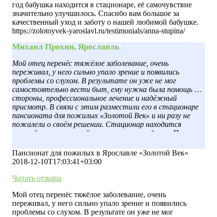
год бабушка находится в стационаре, её самочувствие
значительно улучшилось. Спасибо вам большое за
качественный уход и заботу о нашей любимой бабушке.
https://zolotoyvek-yaroslavl.ru/testimonials/anna-stupina/
Михаил Прохин, Ярославль
Мой отец перенёс тяжёлое заболевание, очень
переживал, у него сильно упало зрение и появились
проблемы со слухом. В результате он уже не мог
самостоятельно вести быт, ему нужна была помощь со
стороны, профессиональное лечение и надёжный
присмотр. В связи с этим разместили его в стационаре
пансионата для пожилых «Золотой Век» и ни разу не
пожалели о своём решении. Стационар находится
загородом, в тихом районе со свежим воздухом. Папа
регулярно совершает прогулки по территории, также
ему предоставляют весь необходимый уход и так
Пансионат для пожилых в Ярославле «Золотой Век»
необходимое в старческом возрасте внимание. А ещё он
2018-12-10T17:03:41+03:00
нашёл себе новых друзей, к котором очень привязался.
Читать отзывы
Мой отец перенёс тяжёлое заболевание, очень
переживал, у него сильно упало зрение и появились
проблемы со слухом. В результате он уже не мог