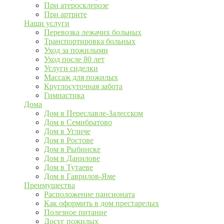
При атеросклерозе
При артрите
Наши услуги
Перевозка лежачих больных
Транспортировка больных
Уход за пожилыми
Уход после 80 лет
Услуги сиделки
Массаж для пожилых
Круглосуточная забота
Гимнастика
Дома
Дом в Переславле-Залесском
Дом в Семибратово
Дом в Угличе
Дом в Ростове
Дом в Рыбинске
Дом в Данилове
Дом в Тутаеве
Дом в Гаврилов-Яме
Преимущества
Расположение пансионата
Как оформить в дом престарелых
Полезное питание
Досуг пожилых