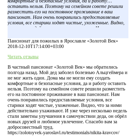
комфортные и безопасные условия, да и работу
оставить нельзя. Поэтому на семейном совете решили
разместить его на постоянное проживание в ваш
пансионат. Нам очень понравились предоставляемые
условия, все старики ходят чистые, ухоженные. Видно,
что за ними действительно ухаживают. И уже через
несколько недель стали заметны улучшения в
самочувствии деда, он обрёл новых друзей и любимое
Пансионат для пожилых в Ярославле «Золотой Век»
увлечение. Спасибо вам за добросовестный труд.
2018-12-10T17:14:00+03:00
Читать отзывы
В частный пансионат «Золотой Век» мы обратились
полгода назад. Мой дед заболел болезнью Альцгеймера и
не мог жить один. Дома мы не могли ему создать
комфортные и безопасные условия, да и работу оставить
нельзя. Поэтому на семейном совете решили разместить
его на постоянное проживание в ваш пансионат. Нам
очень понравились предоставляемые условия, все
старики ходят чистые, ухоженные. Видно, что за ними
действительно ухаживают. И уже через несколько недель
стали заметны улучшения в самочувствии деда, он обрёл
новых друзей и любимое увлечение. Спасибо вам за
добросовестный труд.
https://zolotoyvek-yaroslavl.ru/testimonials/nikita-kravcov/