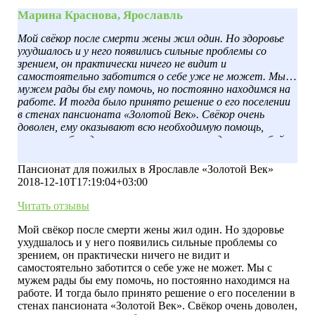
Марина Краснова, Ярославль
Мой свёкор после смерти жены жил один. Но здоровье
ухудшалось и у него появились сильные проблемы со
зрением, он практически ничего не видит и
самостоятельно заботится о себе уже не может. Мы с
мужем рады бы ему помочь, но постоянно находимся на
работе. И тогда было принято решение о его поселении
в стенах пансионата «Золотой Век». Свёкор очень
доволен, ему оказывают всю необходимую помощь,
внимание, беседуют с ним, помогают следить за собой.
Нам с мужем нравятся предоставляемые условия и
удобство посещения. Каждые выходные мы обязательно
Пансионат для пожилых в Ярославле «Золотой Век»
приезжаем увидеться и замечаем, в каком хорошем
2018-12-10T17:19:04+03:00
расположении духа она находится.
Читать отзывы
Мой свёкор после смерти жены жил один. Но здоровье
ухудшалось и у него появились сильные проблемы со
зрением, он практически ничего не видит и
самостоятельно заботится о себе уже не может. Мы с
мужем рады бы ему помочь, но постоянно находимся на
работе. И тогда было принято решение о его поселении в
стенах пансионата «Золотой Век». Свёкор очень доволен,