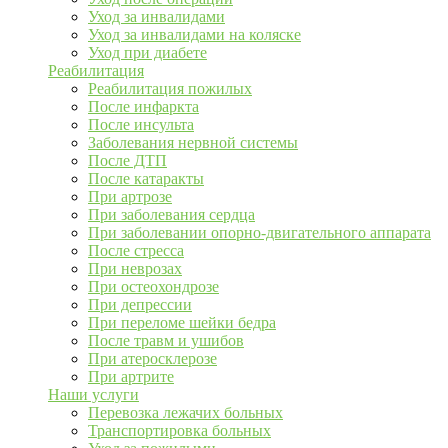
Уход за инвалидами
Уход за инвалидами на коляске
Уход при диабете
Реабилитация
Реабилитация пожилых
После инфаркта
После инсульта
Заболевания нервной системы
После ДТП
После катаракты
При артрозе
При заболевания сердца
При заболевании опорно-двигательного аппарата
После стресса
При неврозах
При остеохондрозе
При депрессии
При переломе шейки бедра
После травм и ушибов
При атеросклерозе
При артрите
Наши услуги
Перевозка лежачих больных
Транспортировка больных