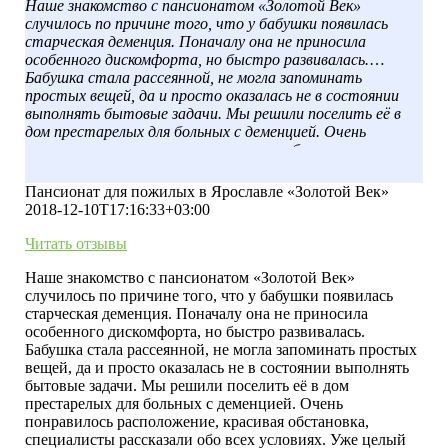
Наше знакомство с пансионатом «Золотой Век»
случилось по причине того, что у бабушки появилась
старческая деменция. Поначалу она не приносила
особенного дискомфорта, но быстро развивалась.
Бабушка стала рассеянной, не могла запоминать
простых вещей, да и просто оказалась не в состоянии
выполнять бытовые задачи. Мы решили поселить её в
дом престарелых для больных с деменцией. Очень
понравилось расположение, красивая обстановка,
специалисты рассказали обо всех условиях. Уже целый
год бабушка находится в стационаре, её самочувствие
Пансионат для пожилых в Ярославле «Золотой Век»
значительно улучшилось. Спасибо вам большое за
2018-12-10T17:16:33+03:00
качественный уход и заботу о нашей любимой бабушке.
Читать отзывы
Наше знакомство с пансионатом «Золотой Век»
случилось по причине того, что у бабушки появилась
старческая деменция. Поначалу она не приносила
особенного дискомфорта, но быстро развивалась.
Бабушка стала рассеянной, не могла запоминать простых
вещей, да и просто оказалась не в состоянии выполнять
бытовые задачи. Мы решили поселить её в дом
престарелых для больных с деменцией. Очень
понравилось расположение, красивая обстановка,
специалисты рассказали обо всех условиях. Уже целый