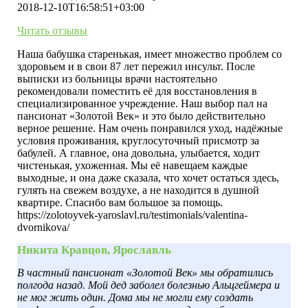
находится в душной квартире. Спасибо вам большое за
2018-12-10T16:58:51+03:00
помощь.
Читать отзывы
Наша бабушка старенькая, имеет множество проблем со
здоровьем и в свои 87 лет пережил инсульт. После
выписки из больницы врачи настоятельно
рекомендовали поместить её для восстановления в
специализированное учреждение. Наш выбор пал на
пансионат «Золотой Век» и это было действительно
верное решение. Нам очень понравился уход, надёжные
условия проживания, круглосуточный присмотр за
бабулей. А главное, она довольна, улыбается, ходит
чистенькая, ухоженная. Мы её навещаем каждые
выходные, и она даже сказала, что хочет остаться здесь,
гулять на свежем воздухе, а не находится в душной
квартире. Спасибо вам большое за помощь.
https://zolotoyvek-yaroslavl.ru/testimonials/valentina-
dvornikova/
Никита Кравцов, Ярославль
В частный пансионат «Золотой Век» мы обратились
полгода назад. Мой дед заболел болезнью Альцгеймера и
не мог жить один. Дома мы не могли ему создать