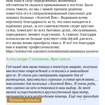
Мой папа в силу определённых жизненных
обстоятельств оказался прикованным к постели. Было
очень тяжело, но мы с мамой приняли решение
поместить его в специализированный пансионат для
лежачих больных «Золотой Век». Выражаем всему
персоналу благодарность за то, что папа находится в
надёжных руках, за его самочувствием следят круглые
сутки, помогают во всех бытовых делах, обслуживании,
переодевают, меняют подгузники. А главное, благодаря
психологам он больше чувствует себя обузой для всех,
его жизнь вновь приобрела смысл. И всё это благодаря
вам и вашему профессионализму.
https://zolotoyvek-yaroslavl.ru/testimonials/anastasiya-sysoeva/
Александра Степанова, Ярославль
Год назад моя мама попала в тяжёлую аварию, получила
множество повреждений и осталась в инвалидном
кресле. И стали рассматривать вариант для её
размещения, приглянулись хорошие условия проживания в
пансионате для пожилых «Золотой Век». Я очень рада,
что именно на нём остановился наш выбор. За моей
мамой осуществляется круглосуточный присмотр,
оказывается вся необходимая помощь. Ещё она проходит
Читать отзывы
Читать отзывы
Читать отзывы
Читать отзывы
Читать отзывы
Читать отзывы
Читать отзывы
Читать отзывы
Читать отзывы
Читать отзывы
специализированное лечение, которое врач подобрал
индивидуально для неё, а ещё она получает